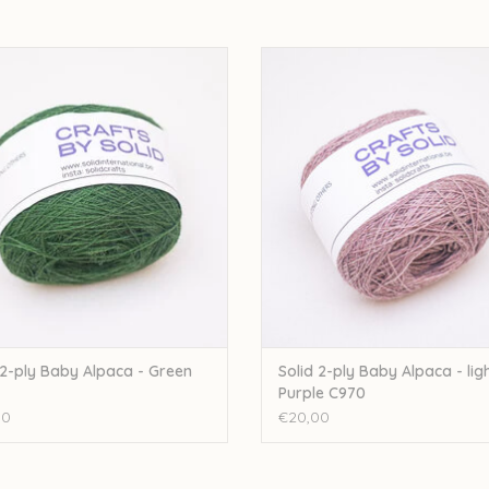
d 2-ply Baby Alpaca - Green 5340
Solid 2-ply Baby Alpaca - light Pur
EVOEGEN AAN WINKELWAGEN
TOEVOEGEN AAN WINKELWA
 2-ply Baby Alpaca - Green
Solid 2-ply Baby Alpaca - lig
Purple C970
00
€20,00