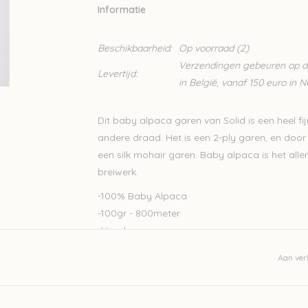
Informatie
Beschikbaarheid:
Op voorraad
(2)
Verzendingen gebeuren op din
Levertijd:
in België, vanaf 150 euro in 
Dit baby alpaca garen van Solid is een heel f
andere draad. Het is een 2-ply garen, en door z
een silk mohair garen. Baby alpaca is het alle
breiwerk.
-100% Baby Alpaca
-100gr - 800meter
-Handwas
Let op: de kleur op beeld kan afwijken van de w
Aan verl