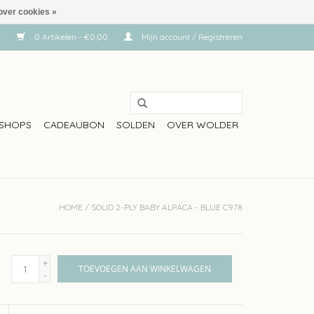
over cookies »
0 Artikelen - €0,00
Mijn account / Registreren
SHOPS
CADEAUBON
SOLDEN
OVER WOLDER
HOME
/
SOLID 2-PLY BABY ALPACA - BLUE C978
+
TOEVOEGEN AAN WINKELWAGEN
-