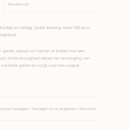
Reviews
(0)
sdag en vrijdag. Gratis levering vanaf 100 euro
Nederland
ijn garen, ideaal om samen te breien met een
ijn lichte pluizigheid ideaal ter vervanging van
r zachtste garen en zorgt voor een soepel
erkelijke kleur.
anglijst toevoegen
/
Toevoegen om te vergelijken
/
Afdrukken