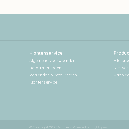
Klantenservice
Produc
Algemene voorwaarden
Alle pr
Betaalmethoden
Nieuwe 
Verzenden & retourneren
Aanbied
Klantenservice
© Copyright 2026 Wolder - Powered by
Lightspeed