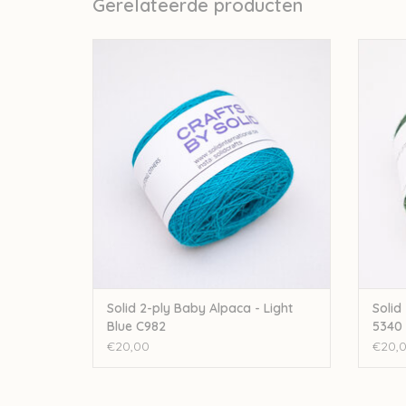
Gerelateerde producten
Solid 2-ply Baby Alpaca - Light Blue C982
Soli
TOEVOEGEN AAN WINKELWAGEN
TO
Solid 2-ply Baby Alpaca - Light
Solid
Blue C982
5340
€20,00
€20,