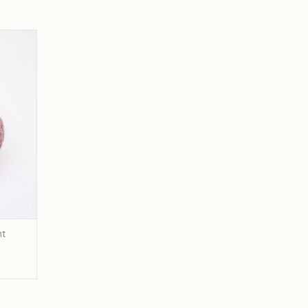
ple C970
GEN
ht