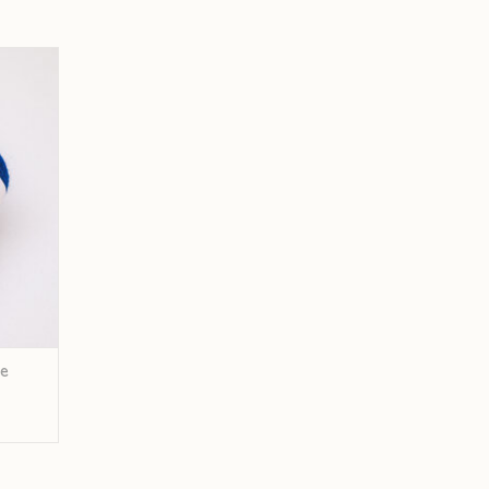
C978
GEN
ue