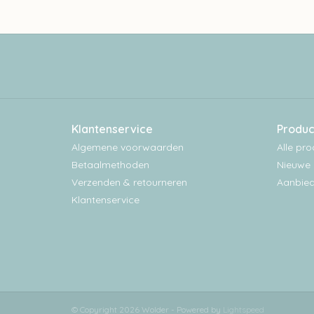
Klantenservice
Produc
Algemene voorwaarden
Alle pr
Betaalmethoden
Nieuwe 
Verzenden & retourneren
Aanbied
Klantenservice
© Copyright 2026 Wolder - Powered by
Lightspeed