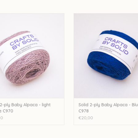
-ply Baby Alpaca - light Purple C970
Solid 2-ply Baby Alpaca - Blue 
EVOEGEN AAN WINKELWAGEN
TOEVOEGEN AAN WINKELWA
 2-ply Baby Alpaca - light
Solid 2-ply Baby Alpaca - Bl
e C970
C978
00
€20,00