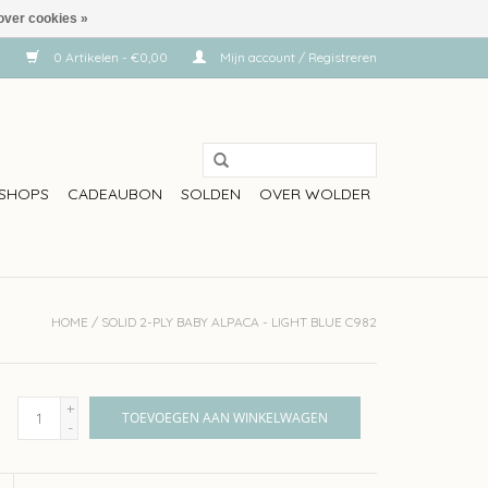
over cookies »
0 Artikelen - €0,00
Mijn account / Registreren
SHOPS
CADEAUBON
SOLDEN
OVER WOLDER
HOME
/
SOLID 2-PLY BABY ALPACA - LIGHT BLUE C982
+
TOEVOEGEN AAN WINKELWAGEN
-