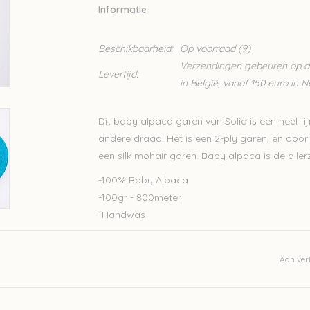
Informatie
Beschikbaarheid:
Op voorraad
(9)
Verzendingen gebeuren op din
Levertijd:
in België, vanaf 150 euro in 
Dit baby alpaca garen van Solid is een heel f
andere draad. Het is een 2-ply garen, en door z
een silk mohair garen. Baby alpaca is de alle
-100% Baby Alpaca
-100gr - 800meter
-Handwas
Let op: de kleur op beeld kan afwijken van de w
Aan verl