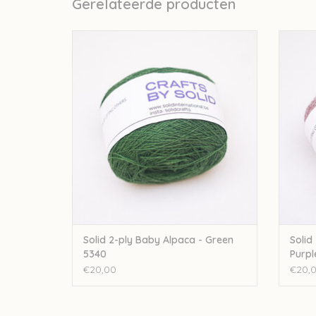
Gerelateerde producten
Solid 2-ply Baby Alpaca - Green 5340
Solid 2
TOEVOEGEN AAN WINKELWAGEN
TO
Solid 2-ply Baby Alpaca - Green
Solid
5340
Purpl
€20,00
€20,