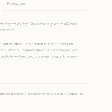
Reviews
(0)
sdag en vrijdag. Gratis levering vanaf 100 euro
Nederland
ijn garen, ideaal om samen te breien met een
ijn lichte pluizigheid ideaal ter vervanging van
rzachtste wol en zorgt voor een soepel breiwerk.
erkelijke kleur.
anglijst toevoegen
/
Toevoegen om te vergelijken
/
Afdrukken