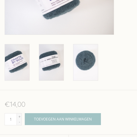
Over wolder
€14,00
+
TOEVOEGEN AAN WINKELWAGEN
-