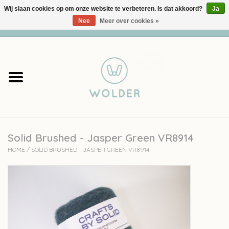
Wij slaan cookies op om onze website te verbeteren. Is dat akkoord?
Ja
Nee
Meer over cookies »
0 Artikelen - €0,00
Home
Garens
Pakketten
Solid Brushed - Jasper Green VR8914
Accessoires
HOME
/
SOLID BRUSHED - JASPER GREEN VR8914
workshops
Cadeaubon
Solden