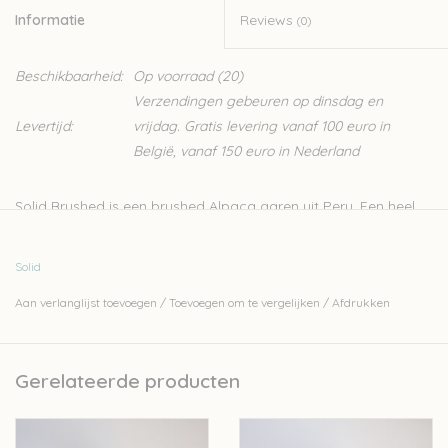
Informatie
Reviews
(0)
Beschikbaarheid:
Op voorraad
(20)
Verzendingen gebeuren op dinsdag en
Levertijd:
vrijdag. Gratis levering vanaf 100 euro in
België, vanaf 150 euro in Nederland
Solid Brushed is een brushed Alpaca garen uit Peru. Een heel
aangenaam garen voor het maken van warme sjaals. Ook
truien en andere kledingstukken kunnen hierin gebreid worden.
Solid
Doordat dit een brushed garen is, krijg je een heel luchtig en
Aan verlanglijst toevoegen
/
Toevoegen om te vergelijken
/
Afdrukken
toch warm breiwerk. Baby alpaca is van het allerzachtste
garen dat er bestaat.
- 100% baby alpaca
Gerelateerde producten
- 100gr- 400m
- Handwas