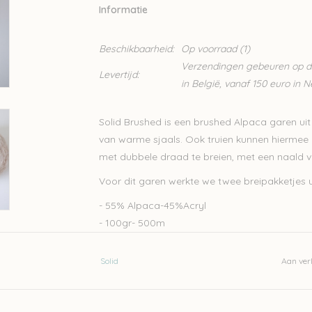
Informatie
Beschikbaarheid:
Op voorraad
(1)
Verzendingen gebeuren op din
Levertijd:
in België, vanaf 150 euro in 
Solid Brushed is een brushed Alpaca garen u
van warme sjaals. Ook truien kunnen hiermee g
met dubbele draad te breien, met een naald 
Voor dit garen werkte we twee breipakketjes u
- 55% Alpaca-45%Acryl
- 100gr- 500m
- Handwas
Solid
Aan verl
Let op: de kleur op beeld kan afwijken van de w