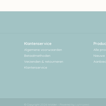
Klantenservice
Produc
Algemene voorwaarden
Alle pr
Betaalmethoden
Nieuwe 
Verzenden & retourneren
Aanbied
Klantenservice
© Copyright 2026 Wolder - Powered by
Lightspeed