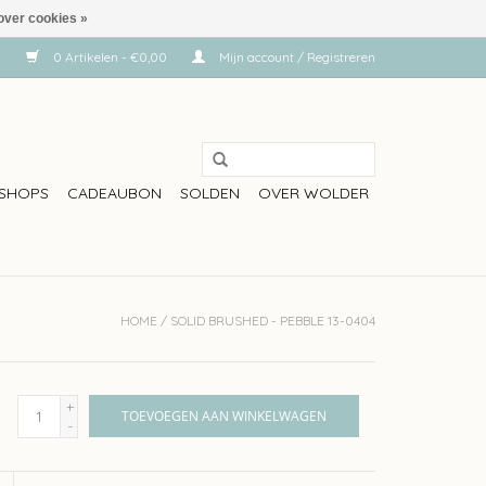
over cookies »
0 Artikelen - €0,00
Mijn account / Registreren
SHOPS
CADEAUBON
SOLDEN
OVER WOLDER
HOME
/
SOLID BRUSHED - PEBBLE 13-0404
+
TOEVOEGEN AAN WINKELWAGEN
-