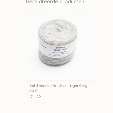
Gerelateerde producten
Solid Solid Huarizo Brushed - Light Grey
401B
TOEVOEGEN AAN WINKELWAGEN
Solid Huarizo Brushed - Light Grey
401B
€14,00