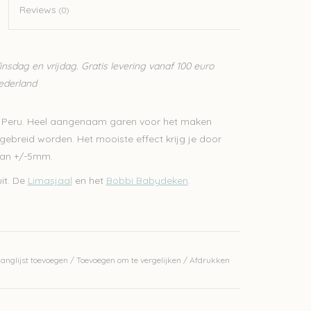
Reviews
(0)
sdag en vrijdag. Gratis levering vanaf 100 euro
Nederland
it Peru. Heel aangenaam garen voor het maken
ebreid worden. Het mooiste effect krijg je door
van +/-5mm.
it. De
Limasjaal
en het
Bobbi Babydeken
.
anglijst toevoegen
/
Toevoegen om te vergelijken
/
Afdrukken
erkelijke kleur.