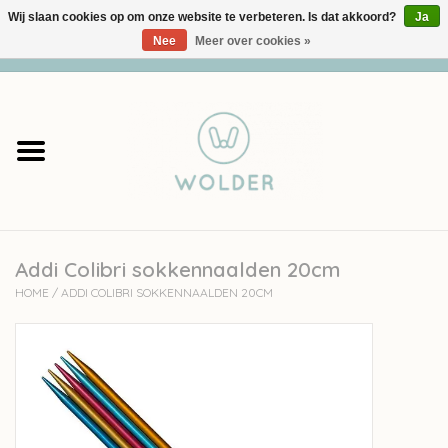
Wij slaan cookies op om onze website te verbeteren. Is dat akkoord?
Ja
Nee
Meer over cookies »
0 Artikelen - €0,00
Home
Garens
Pakketten
Addi Colibri sokkennaalden 20cm
Accessoires
HOME
/
ADDI COLIBRI SOKKENNAALDEN 20CM
workshops
Cadeaubon
Solden