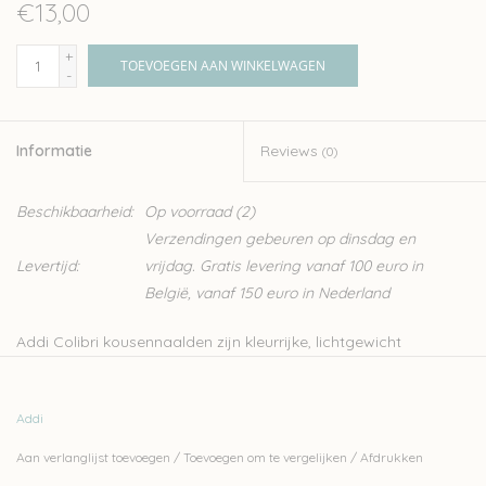
€13,00
+
TOEVOEGEN AAN WINKELWAGEN
-
Informatie
Reviews
(0)
Beschikbaarheid:
Op voorraad
(2)
Verzendingen gebeuren op dinsdag en
Levertijd:
vrijdag. Gratis levering vanaf 100 euro in
België, vanaf 150 euro in Nederland
Addi Colibri kousennaalden zijn kleurrijke, lichtgewicht
aluminium naalden. Elke naald heeft een punt voor basis
breien en een punt voor kant breien. Een set bevat 5 naalden.
Addi
Aan verlanglijst toevoegen
/
Toevoegen om te vergelijken
/
Afdrukken