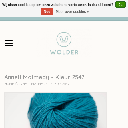
Wij slaan cookies op om onze website te verbeteren. Is dat akkoord?
Ja
Nee
Meer over cookies »
0 Artikelen - €0,00
Home
Garens
Pakketten
Annell Malmedy - Kleur 2547
Accessoires
HOME
/
ANNELL MALMEDY - KLEUR 2547
workshops
Cadeaubon
Solden