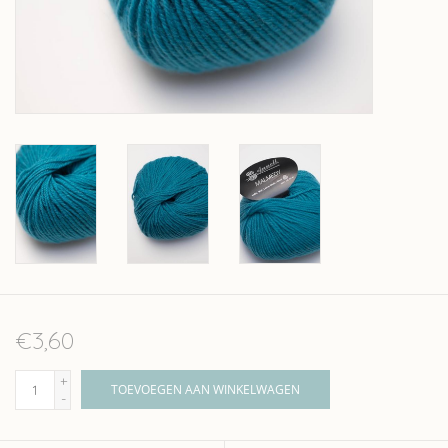
Over wolder
€3,60
+
TOEVOEGEN AAN WINKELWAGEN
-