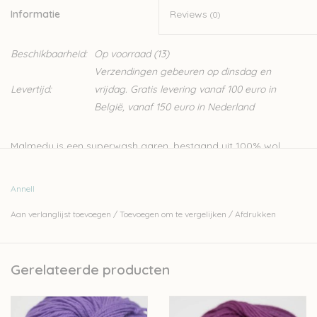
Informatie
Reviews
(0)
Beschikbaarheid:
Op voorraad
(13)
Verzendingen gebeuren op dinsdag en
Levertijd:
vrijdag. Gratis levering vanaf 100 euro in
België, vanaf 150 euro in Nederland
Malmedy is een superwash garen, bestaand uit 100% wol.
Geschikt voor allerlei soorten brei- en haakprojecten.
Nld: 3,5-4mm
Annell
50gr – 125m
Aan verlanglijst toevoegen
/
Toevoegen om te vergelijken
/
Afdrukken
Superwash 30°
Let op: de kleur op beeld kan afwijken van de werkelijke kleur.
Gerelateerde producten
Wil je meer wol bestellen dan er momenteel bij ons op
voorraad is? Stuur een mailtje naar
Lien@Wolder.be
. Annell is
een Belgisch bedrijf, waardoor we makkelijk wol kunnen