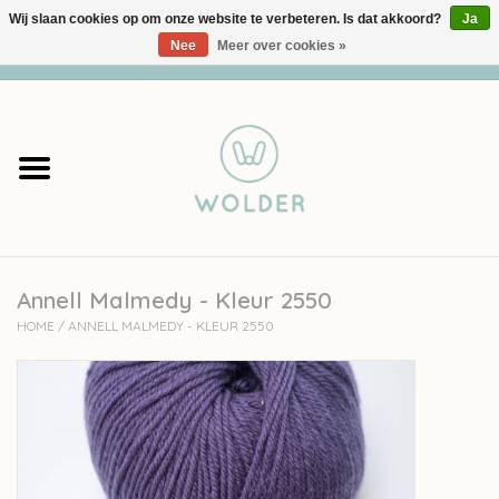
Wij slaan cookies op om onze website te verbeteren. Is dat akkoord?
Ja
Nee
Meer over cookies »
0 Artikelen - €0,00
Home
Garens
Pakketten
Annell Malmedy - Kleur 2550
Accessoires
HOME
/
ANNELL MALMEDY - KLEUR 2550
workshops
Cadeaubon
Solden