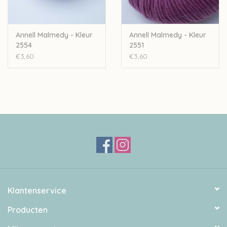
Annell Malmedy - Kleur
Annell Malmedy - Kleur
2554
2551
€3,60
€3,60
Klantenservice
Producten