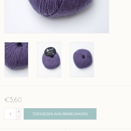
Over wolder
€3,60
+
TOEVOEGEN AAN WINKELWAGEN
-