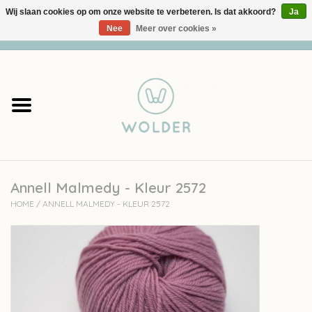
Wij slaan cookies op om onze website te verbeteren. Is dat akkoord?
Ja
Nee
Meer over cookies »
0 Artikelen - €0,00
Home
Garens
Pakketten
Annell Malmedy - Kleur 2572
Accessoires
HOME
/
ANNELL MALMEDY - KLEUR 2572
workshops
Cadeaubon
Solden