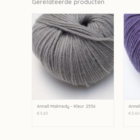
Gerelateerde producten
Annell Annell Malmedy - Kleur 2556
Ann
TOEVOEGEN AAN WINKELWAGEN
TO
Annell Malmedy - Kleur 2556
Annel
€3,60
€3,60