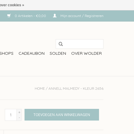
over cookies »
0 Artikelen - €0,00
Mijn account / Registreren
SHOPS
CADEAUBON
SOLDEN
OVER WOLDER
HOME
/
ANNELL MALMEDY - KLEUR 2656
+
TOEVOEGEN AAN WINKELWAGEN
-