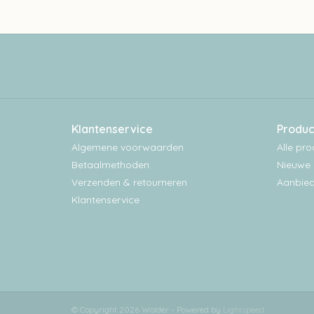
Klantenservice
Produc
Algemene voorwaarden
Alle pr
Betaalmethoden
Nieuwe 
Verzenden & retourneren
Aanbied
Klantenservice
© Copyright 2026 Wolder - Powered by
Lightspeed