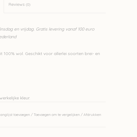
Reviews
(0)
sdag en vrijdag. Gratis levering vanaf 100 euro
Nederland
100% wol. Geschikt voor allerlei soorten brei- en
erkelijke kleur.
j ons op voorraad is? Stuur een mailtje naar
anglijst toevoegen
/
Toevoegen om te vergelijken
/
Afdrukken
jf, waardoor we makkelijk wol kunnen bijbestellen