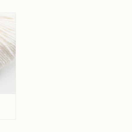
2543
GEN