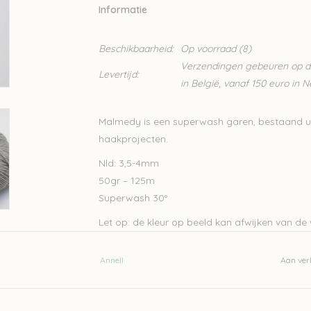
Informatie
Beschikbaarheid:
Op voorraad
(8)
Verzendingen gebeuren op din
Levertijd:
in België, vanaf 150 euro in 
Malmedy is een superwash garen, bestaand uit 
haakprojecten.
Nld: 3,5-4mm
50gr – 125m
Superwash 30°
Let op: de kleur op beeld kan afwijken van de w
Wil je meer wol bestellen dan er momenteel bi
Annell
Aan verl
Lien@Wolder.be
. Annell is een Belgisch bedri
op vraag.