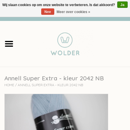
Wij slaan cookies op om onze website te verbeteren. Is dat akkoord?
Ja
Nee
Meer over cookies »
0 Artikelen - €0,00
Home
Garens
Pakketten
Annell Super Extra - kleur 2042 NB
Accessoires
HOME
/
ANNELL SUPER EXTRA - KLEUR 2042 NB
workshops
Cadeaubon
Solden