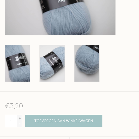
Over wolder
€3,20
+
TOEVOEGEN AAN WINKELWAGEN
-