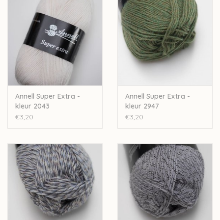
Wil je meer wol bestellen dan er momenteel bij ons op
voorraad is? Stuur een mailtje naar
Lien@Wolder.be
. Annell is
een Belgisch bedrijf, waardoor we makkelijk wol kunnen
bijbestellen op vraag.
Annell Super Extra -
Annell Super Extra -
kleur 2043
kleur 2947
€3,20
€3,20