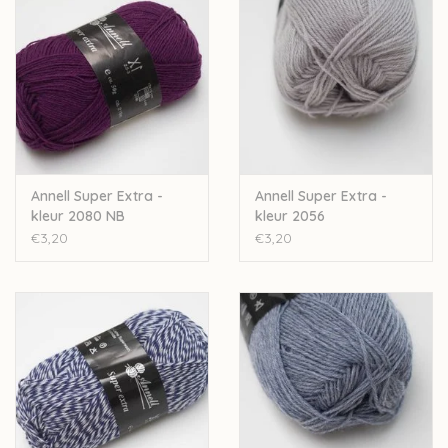
Wil je meer wol bestellen dan er momenteel bij ons op
voorraad is? Stuur een mailtje naar
Lien@Wolder.be
. Annell is
een Belgisch bedrijf, waardoor we makkelijk wol kunnen
bijbestellen op vraag.
Annell Super Extra -
Annell Super Extra -
kleur 2080 NB
kleur 2056
€3,20
€3,20