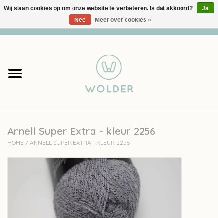
Wij slaan cookies op om onze website te verbeteren. Is dat akkoord?
Ja
Nee
Meer over cookies »
0 Artikelen - €0,00
Home
Garens
Pakketten
Annell Super Extra - kleur 2256
Accessoires
HOME
/
ANNELL SUPER EXTRA - KLEUR 2256
workshops
Cadeaubon
Solden