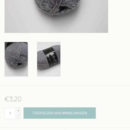
Over wolder
€3,20
+
TOEVOEGEN AAN WINKELWAGEN
-