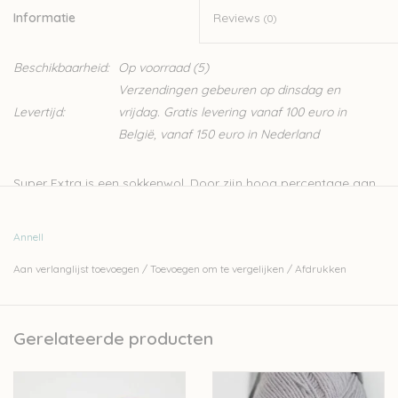
Informatie
Reviews
(0)
Beschikbaarheid:
Op voorraad
(5)
Verzendingen gebeuren op dinsdag en
Levertijd:
vrijdag. Gratis levering vanaf 100 euro in
België, vanaf 150 euro in Nederland
Super Extra is een sokkenwol. Door zijn hoog percentage aan
wol is hij lekker warm, de polyamide maakt hem dan weer
voldoende sterk. Je hebt twee bollen nodig voor één paar
Annell
sokken. Super Extra kan ook gebruikt worden voor het breien
Aan verlanglijst toevoegen
/
Toevoegen om te vergelijken
/
Afdrukken
van pulls of andere brei- en haakprojecten.
Nld 2,5-3mm
50gr – 210m
Gerelateerde producten
75%wol - 25%polyamide
Let op: de kleur op beeld kan afwijken van de werkelijke kleur.