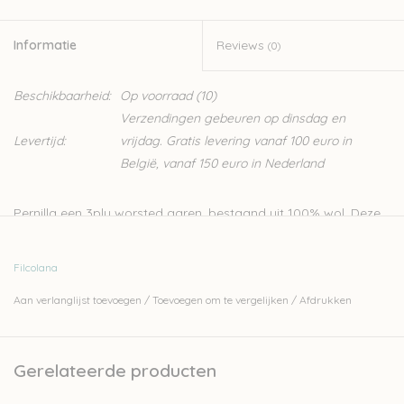
Informatie
Reviews
(0)
Beschikbaarheid:
Op voorraad
(10)
Verzendingen gebeuren op dinsdag en
Levertijd:
vrijdag. Gratis levering vanaf 100 euro in
België, vanaf 150 euro in Nederland
Pernilla een 3ply worsted garen, bestaand uit 100% wol. Deze
wol is perfect voor het breien van kabels en structuur alsook
voor kleurwerk. Op de
website van de leverancier Filcolana
Filcolana
vind je heel wat gratis patronen voor deze wol.
Aan verlanglijst toevoegen
/
Toevoegen om te vergelijken
/
Afdrukken
100% wol
Nld: 3,5-4mm
50gr - 175m
Gerelateerde producten
Sport weight
Stekenverhouding: 22-24st per 10cm