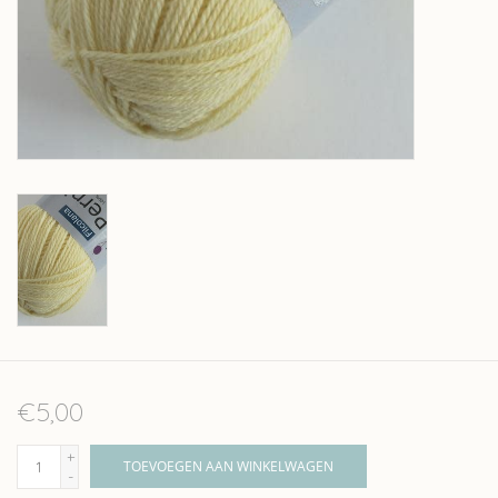
Over wolder
€5,00
+
TOEVOEGEN AAN WINKELWAGEN
-