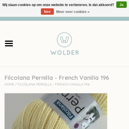
Wij slaan cookies op om onze website te verbeteren. Is dat akkoord?
Ja
Nee
Meer over cookies »
0 Artikelen - €0,00
Home
Garens
Pakketten
Filcolana Pernilla - French Vanilla 196
Accessoires
HOME
/
FILCOLANA PERNILLA - FRENCH VANILLA 196
workshops
Cadeaubon
Solden