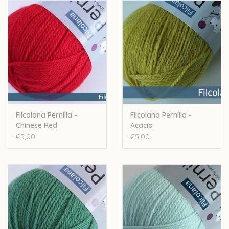
Handwas
Let op: de kleur op beeld kan afwijken van de werkelijke kleur.
Filcolana Pernilla -
Filcolana Pernilla -
Chinese Red
Acacia
€5,00
€5,00