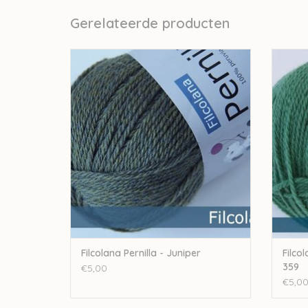
Gerelateerde producten
Filcolana Filcolana Pernilla - Juniper
Filcol
TOEVOEGEN AAN WINKELWAGEN
TO
Filcolana Pernilla - Juniper
Filco
359
€5,00
€5,0