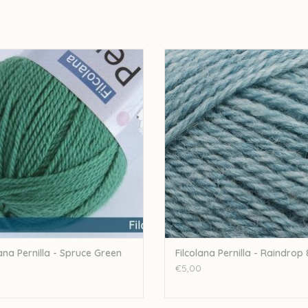
ana Filcolana Pernilla - Spruce Green
Filcolana Filcolana Pernilla - Raind
359
TOEVOEGEN AAN WINKELWA
EVOEGEN AAN WINKELWAGEN
lana Pernilla - Spruce Green
Filcolana Pernilla - Raindrop 
€5,00
0