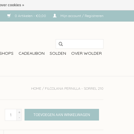
over cookies »
0 Artikelen - €0,00
Mijn account / Registreren
SHOPS
CADEAUBON
SOLDEN
OVER WOLDER
HOME
/
FILCOLANA PERNILLA - SORREL 210
+
TOEVOEGEN AAN WINKELWAGEN
-