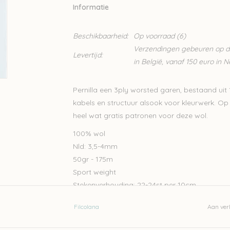
Informatie
Beschikbaarheid:
Op voorraad
(6)
Verzendingen gebeuren op din
Levertijd:
in België, vanaf 150 euro in 
Pernilla een 3ply worsted garen, bestaand uit 
kabels en structuur alsook voor kleurwerk. O
heel wat gratis patronen voor deze wol.
100% wol
Nld: 3,5-4mm
50gr - 175m
Sport weight
Stekenverhouding: 22-24st per 10cm
Handwas
Filcolana
Aan verl
Let op: de kleur op beeld kan afwijken van de w