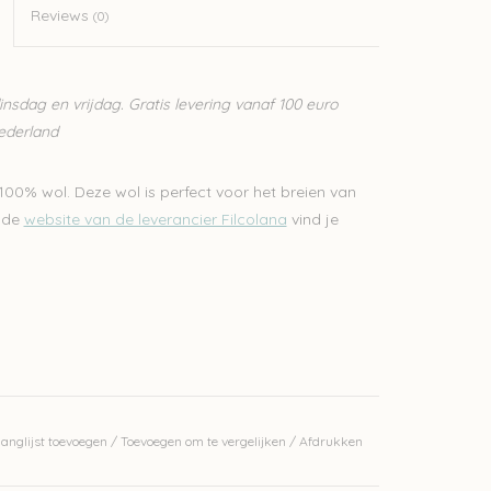
Reviews
(0)
sdag en vrijdag. Gratis levering vanaf 100 euro
Nederland
100% wol. Deze wol is perfect voor het breien van
p de
website van de leverancier Filcolana
vind je
anglijst toevoegen
/
Toevoegen om te vergelijken
/
Afdrukken
erkelijke kleur.