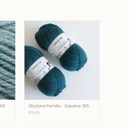
rop 819
Filcolana Filcolana Pernilla - Gasoline 385
GEN
TOEVOEGEN AAN WINKELWAGEN
819
Filcolana Pernilla - Gasoline 385
€5,00