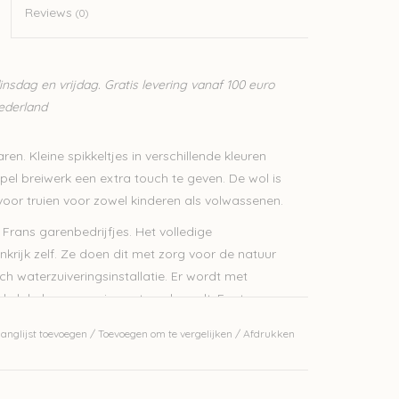
Reviews
(0)
sdag en vrijdag. Gratis levering vanaf 100 euro
Nederland
n. Kleine spikkeltjes in verschillende kleuren
pel breiwerk een extra touch te geven. De wol is
or truien voor zowel kinderen als volwassenen.
 Frans garenbedrijfjes. Het volledige
krijk zelf. Ze doen dit met zorg voor de natuur
h waterzuiveringsinstallatie. Er wordt met
 de lokale economie gesteund wordt. Fonty
 product heeft op zijn label een QR code, hierop
anglijst toevoegen
/
Toevoegen om te vergelijken
/
Afdrukken
 de oorsprong van de grondstoffen.
gen, wat zorgt dat de kleur dieper in het garen