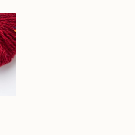
r 16
GEN