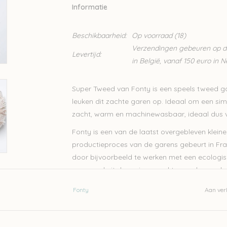
Informatie
Beschikbaarheid:
Op voorraad
(18)
Verzendingen gebeuren op din
Levertijd:
in België, vanaf 150 euro in 
Super Tweed van Fonty is een speels tweed gare
leuken dit zachte garen op. Ideaal om een sim
zacht, warm en machinewasbaar, ideaal dus vo
Fonty is een van de laatst overgebleven kleine
productieproces van de garens gebeurt in Fran
door bijvoorbeeld te werken met een ecologisc
personeel uit de regio gewerkt waardoor ook
besteedt veel aandacht aan transparantie. Elk
Fonty
Aan verl
vind je alle info over het productieproces en
De garens van Fonty worden gekleurd op stren
dringt en langer zijn kleur behoudt.