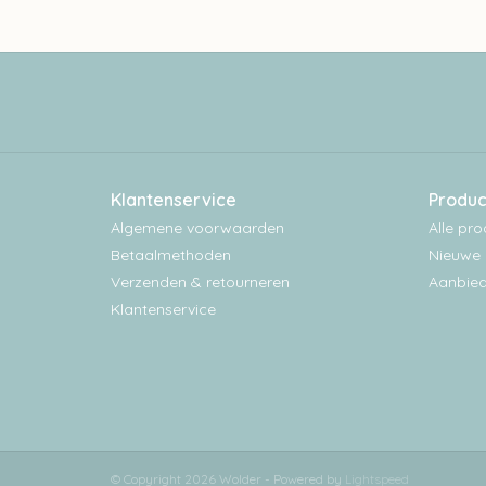
Klantenservice
Produc
Algemene voorwaarden
Alle pr
Betaalmethoden
Nieuwe 
Verzenden & retourneren
Aanbied
Klantenservice
© Copyright 2026 Wolder - Powered by
Lightspeed