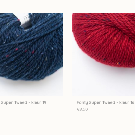
Nld: 5mm
ty Fonty Super Tweed - kleur 19
Fonty Fonty Super Tweed - kleu
50gr-110m
EVOEGEN AAN WINKELWAGEN
TOEVOEGEN AAN WINKELWA
95%wol-5%mohair
Stekenverhouding 10-10cm: 17st-25r
Machinewasbaar op 30°
 Super Tweed - kleur 19
Fonty Super Tweed - kleur 16
€8,50