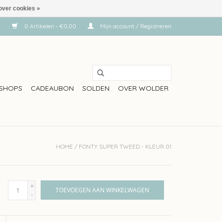
over cookies »
0 Artikelen - €0,00
Mijn account / Registreren
SHOPS
CADEAUBON
SOLDEN
OVER WOLDER
HOME
/
FONTY SUPER TWEED - KLEUR 01
+
TOEVOEGEN AAN WINKELWAGEN
-