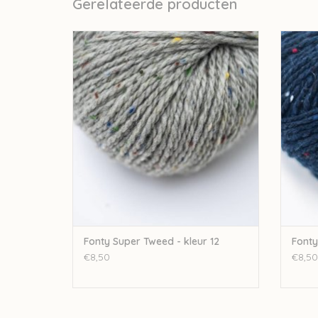
Gerelateerde producten
Fonty Fonty Super Tweed - kleur 12
Fon
TOEVOEGEN AAN WINKELWAGEN
TO
Fonty Super Tweed - kleur 12
Fonty
€8,50
€8,50