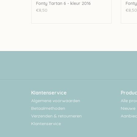
Fonty Tartan 6 - kleur 2016
Fonty
€8,50
€8,50
Klantenservice
Produc
Algemene voorwaarden
Alle pr
Betaalmethoden
Nieuwe 
Verzenden & retourneren
Aanbied
Klantenservice