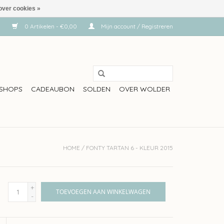
over cookies »
0 Artikelen - €0,00
Mijn account / Registreren
SHOPS
CADEAUBON
SOLDEN
OVER WOLDER
HOME
/
FONTY TARTAN 6 - KLEUR 2015
+
TOEVOEGEN AAN WINKELWAGEN
-