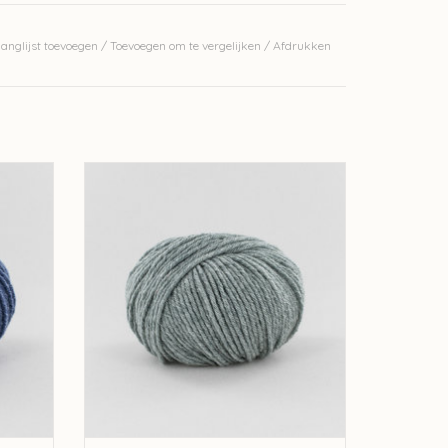
anglijst toevoegen
/
Toevoegen om te vergelijken
/
Afdrukken
erkelijke kleur.
012
Fonty Fonty Tartan 6 - kleur 2013
GEN
TOEVOEGEN AAN WINKELWAGEN