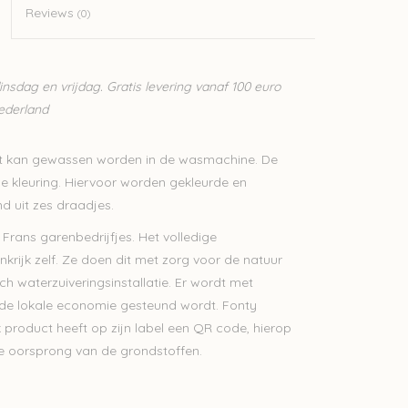
Reviews
(0)
sdag en vrijdag. Gratis levering vanaf 100 euro
Nederland
at kan gewassen worden in de wasmachine. De
e kleuring. Hiervoor worden gekleurde en
d uit zes draadjes.
 Frans garenbedrijfjes. Het volledige
krijk zelf. Ze doen dit met zorg voor de natuur
h waterzuiveringsinstallatie. Er wordt met
 de lokale economie gesteund wordt. Fonty
 product heeft op zijn label een QR code, hierop
 de oorsprong van de grondstoffen.