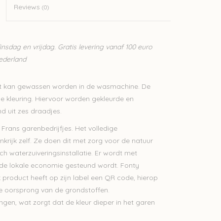
Reviews
(0)
sdag en vrijdag. Gratis levering vanaf 100 euro
Nederland
at kan gewassen worden in de wasmachine. De
e kleuring. Hiervoor worden gekleurde en
d uit zes draadjes.
 Frans garenbedrijfjes. Het volledige
krijk zelf. Ze doen dit met zorg voor de natuur
h waterzuiveringsinstallatie. Er wordt met
 de lokale economie gesteund wordt. Fonty
 product heeft op zijn label een QR code, hierop
 de oorsprong van de grondstoffen.
gen, wat zorgt dat de kleur dieper in het garen