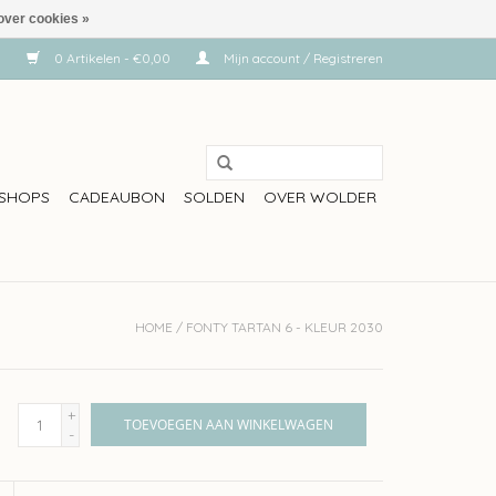
over cookies »
0 Artikelen - €0,00
Mijn account / Registreren
SHOPS
CADEAUBON
SOLDEN
OVER WOLDER
HOME
/
FONTY TARTAN 6 - KLEUR 2030
+
TOEVOEGEN AAN WINKELWAGEN
-