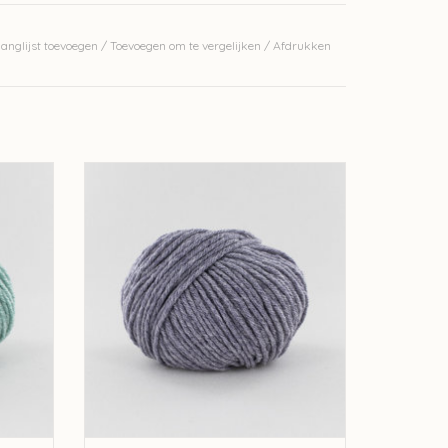
anglijst toevoegen
/
Toevoegen om te vergelijken
/
Afdrukken
028
Fonty Fonty Tartan 6 - kleur 2034
erkelijke kleur.
GEN
TOEVOEGEN AAN WINKELWAGEN