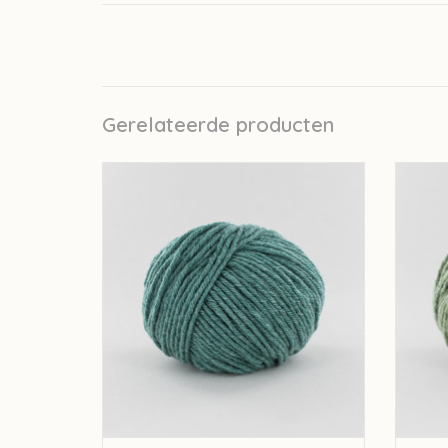
Gerelateerde producten
Fonty Fonty Tartan 6 - kleur 2029 NB
Fo
TOEVOEGEN AAN WINKELWAGEN
TO