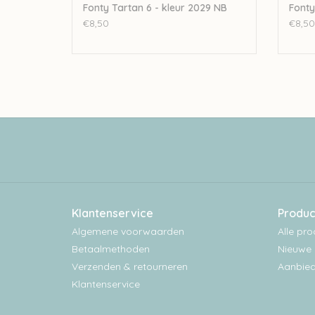
Fonty Tartan 6 - kleur 2029 NB
Fonty
€8,50
€8,50
Klantenservice
Produc
Algemene voorwaarden
Alle pr
Betaalmethoden
Nieuwe 
Verzenden & retourneren
Aanbied
Klantenservice