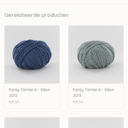
Fonty is een van de laatst overgebleven kleine Frans
garenbedrijfjes. Het volledige productieproces van de garens
Gerelateerde producten
gebeurt in Frankrijk zelf. Ze doen dit met zorg voor de natuur
door bijvoorbeeld te werken met een ecologisch
waterzuiveringsinstallatie. Er wordt met personeel uit de regio
gewerkt waardoor ook de lokale economie gesteund wordt.
Fonty besteedt veel aandacht aan transparantie. Elk product
heeft op zijn label een QR code, hierop vind je alle info over het
productieproces en de oorsprong van de grondstoffen.
De garens van Fonty worden gekleurd op strengen, wat zorgt
dat de kleur dieper in het garen dringt en langer zijn kleur
behoudt.
Fonty Tartan 6 - kleur
Fonty Tartan 6 - kleur
Nld: 6mm
2012
2013
50gr-70m
€8,50
€8,50
Worsted-Aran
100%wol
Stekenverhouding 10-10cm: 16st-23r
Machinewasbaar op 30°