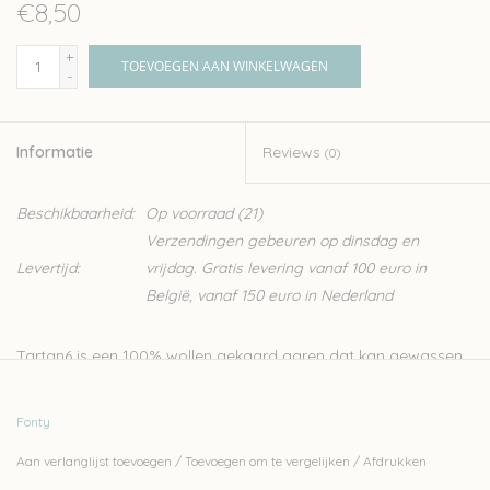
€8,50
+
TOEVOEGEN AAN WINKELWAGEN
-
Informatie
Reviews
(0)
Beschikbaarheid:
Op voorraad
(21)
Verzendingen gebeuren op dinsdag en
Levertijd:
vrijdag. Gratis levering vanaf 100 euro in
België, vanaf 150 euro in Nederland
Tartan6 is een 100% wollen gekaard garen dat kan gewassen
worden in de wasmachine. De specifieke verfmethode zorgt
voor een speciale kleuring. Hiervoor worden gekleurde en
Fonty
ongekleurde wol samen gesponnen en getwijnd uit zes
Aan verlanglijst toevoegen
/
Toevoegen om te vergelijken
/
Afdrukken
draadjes.