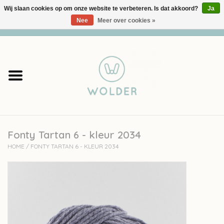
Wij slaan cookies op om onze website te verbeteren. Is dat akkoord?
Ja
Nee
Meer over cookies »
0 Artikelen - €0,00
Home
Garens
Pakketten
Fonty Tartan 6 - kleur 2034
Accessoires
HOME
/
FONTY TARTAN 6 - KLEUR 2034
workshops
Cadeaubon
Solden