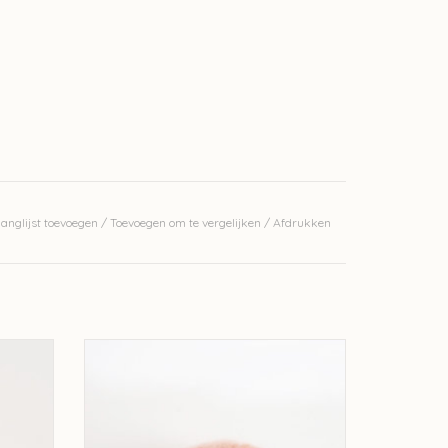
anglijst toevoegen
/
Toevoegen om te vergelijken
/
Afdrukken
Annell Kid-Annell - 3168
GEN
TOEVOEGEN AAN WINKELWAGEN