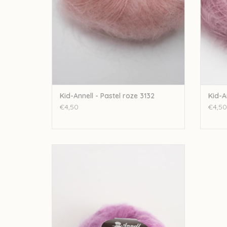
Kid-Annell - Pastel roze 3132
Kid-A
€4,50
€4,50
Annell Kid-Annell - 3167
TOEVOEGEN AAN WINKELWAGEN