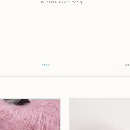
bijbestellen op vraag.
Annell
Aan verl
nell Kid-Annell - Oud roze 3151
Annell Kid-Annell - 3171
EVOEGEN AAN WINKELWAGEN
TOEVOEGEN AAN WINKELWA