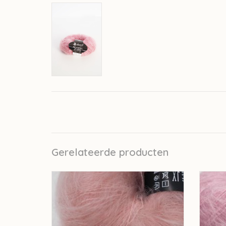
Gerelateerde producten
Annell Kid-Annell - Pastel roze 3132
An
TOEVOEGEN AAN WINKELWAGEN
TO