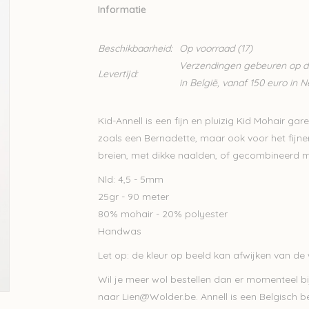
Informatie
Beschikbaarheid:
Op voorraad
(17)
Verzendingen gebeuren op din
Levertijd:
in België, vanaf 150 euro in 
Kid-Annell is een fijn en pluizig Kid Mohair gar
zoals een Bernadette, maar ook voor het fij
breien, met dikke naalden, of gecombineerd 
Nld: 4,5 - 5mm
25gr - 90 meter
80% mohair - 20% polyester
Handwas
Let op: de kleur op beeld kan afwijken van de w
Wil je meer wol bestellen dan er momenteel bi
naar
Lien@Wolder.be
. Annell is een Belgisch 