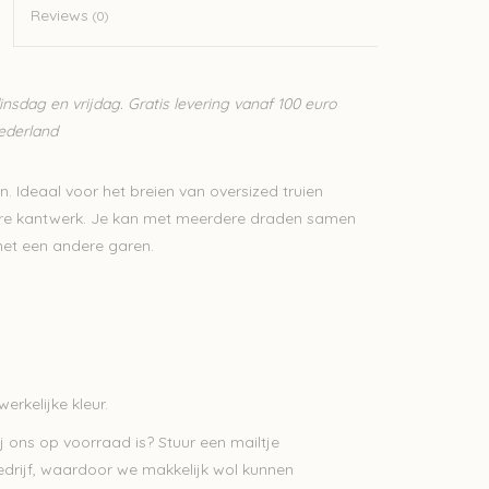
Reviews
(0)
sdag en vrijdag. Gratis levering vanaf 100 euro
Nederland
en. Ideaal voor het breien van oversized truien
nere kantwerk. Je kan met meerdere draden samen
met een andere garen.
erkelijke kleur.
j ons op voorraad is? Stuur een mailtje
bedrijf, waardoor we makkelijk wol kunnen