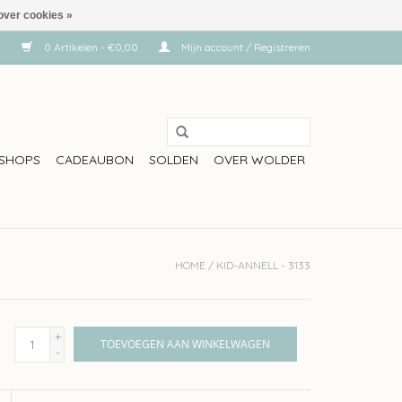
over cookies »
0 Artikelen - €0,00
Mijn account / Registreren
SHOPS
CADEAUBON
SOLDEN
OVER WOLDER
HOME
/
KID-ANNELL - 3133
+
TOEVOEGEN AAN WINKELWAGEN
-