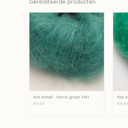
Gerelateerde producten
Annell Kid-Annell - Petrol groen 3141
Ann
TOEVOEGEN AAN WINKELWAGEN
TO
Kid-Annell - Petrol groen 3141
Kid-A
€4,50
€4,50