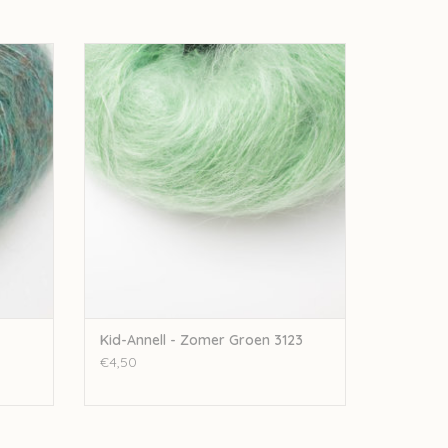
196
Annell Kid-Annell - Zomer Groen 3123
GEN
TOEVOEGEN AAN WINKELWAGEN
Kid-Annell - Zomer Groen 3123
€4,50