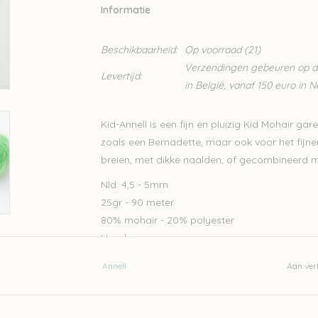
Informatie
Beschikbaarheid:
Op voorraad
(21)
Verzendingen gebeuren op din
Levertijd:
in België, vanaf 150 euro in 
Kid-Annell is een fijn en pluizig Kid Mohair gar
zoals een Bernadette, maar ook voor het fij
breien, met dikke naalden, of gecombineerd 
Nld: 4,5 - 5mm
25gr - 90 meter
80% mohair - 20% polyester
Handwas
Let op: de kleur op beeld kan afwijken van de w
Annell
Aan verl
Wil je meer wol bestellen dan er momenteel bi
naar
Lien@Wolder.be
. Annell is een Belgisch 