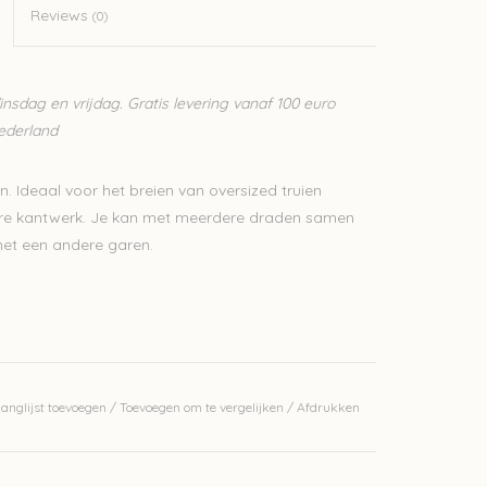
Reviews
(0)
sdag en vrijdag. Gratis levering vanaf 100 euro
Nederland
en. Ideaal voor het breien van oversized truien
nere kantwerk. Je kan met meerdere draden samen
met een andere garen.
erkelijke kleur.
anglijst toevoegen
/
Toevoegen om te vergelijken
/
Afdrukken
j ons op voorraad is? Stuur een mailtje
bedrijf, waardoor we makkelijk wol kunnen