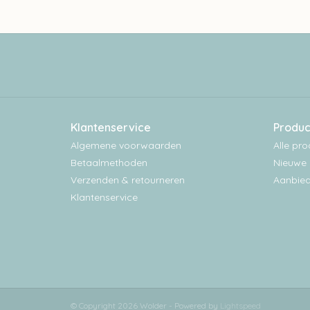
Klantenservice
Produc
Algemene voorwaarden
Alle pr
Betaalmethoden
Nieuwe 
Verzenden & retourneren
Aanbied
Klantenservice
© Copyright 2026 Wolder - Powered by
Lightspeed