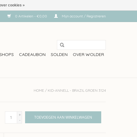
over cookies »
0 Artikelen - €0,00
Mijn account / Registreren
SHOPS
CADEAUBON
SOLDEN
OVER WOLDER
HOME
/
KID-ANNELL - BRAZIL GROEN 3124
+
TOEVOEGEN AAN WINKELWAGEN
-