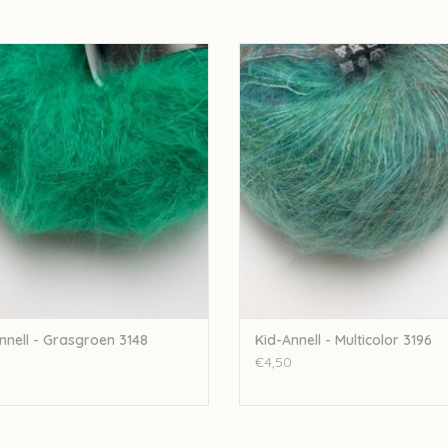
bijbestellen op vraag.
ell Kid-Annell - Grasgroen 3148
Annell Kid-Annell - Multicolor 3
EVOEGEN AAN WINKELWAGEN
TOEVOEGEN AAN WINKELWA
nnell - Grasgroen 3148
Kid-Annell - Multicolor 3196
€4,50