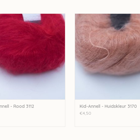
bijbestellen op vraag.
Annell Kid-Annell - Rood 3112
Annell Kid-Annell - Huidskleur 
EVOEGEN AAN WINKELWAGEN
TOEVOEGEN AAN WINKELWA
nnell - Rood 3112
Kid-Annell - Huidskleur 3170
€4,50