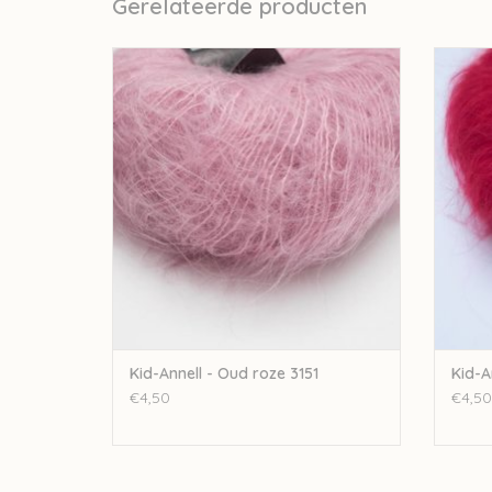
Gerelateerde producten
Annell Kid-Annell - Oud roze 3151
TOEVOEGEN AAN WINKELWAGEN
TO
Kid-Annell - Oud roze 3151
Kid-A
€4,50
€4,50