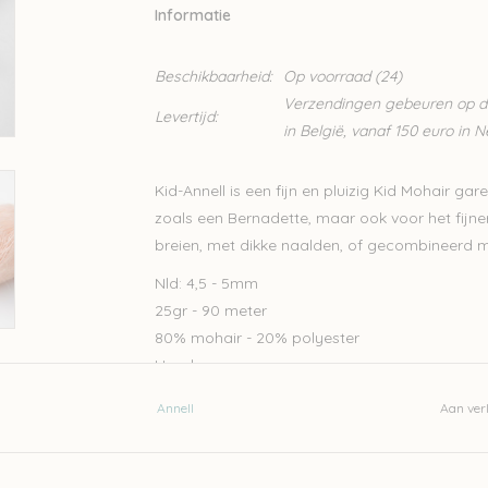
Informatie
Beschikbaarheid:
Op voorraad
(24)
Verzendingen gebeuren op din
Levertijd:
in België, vanaf 150 euro in 
Kid-Annell is een fijn en pluizig Kid Mohair gar
zoals een Bernadette, maar ook voor het fij
breien, met dikke naalden, of gecombineerd 
Nld: 4,5 - 5mm
25gr - 90 meter
80% mohair - 20% polyester
Handwas
Let op: de kleur op beeld kan afwijken van de w
Annell
Aan verl
Wil je meer wol bestellen dan er momenteel bi
naar
Lien@Wolder.be
. Annell is een Belgisch 