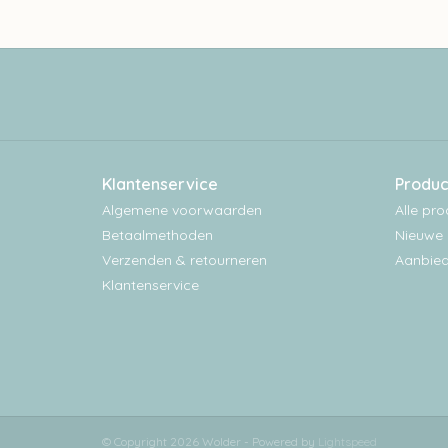
Klantenservice
Produc
Algemene voorwaarden
Alle pr
Betaalmethoden
Nieuwe 
Verzenden & retourneren
Aanbied
Klantenservice
© Copyright 2026 Wolder - Powered by
Lightspeed