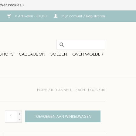
over cookies »
0 Artikelen - €0,00
Mijn account / Registreren
SHOPS
CADEAUBON
SOLDEN
OVER WOLDER
HOME
/
KID-ANNELL - ZACHT ROOS 3116
+
TOEVOEGEN AAN WINKELWAGEN
-