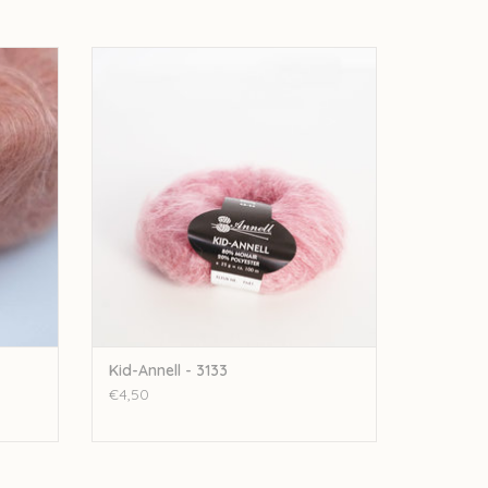
3170
Annell Kid-Annell - 3133
GEN
TOEVOEGEN AAN WINKELWAGEN
Kid-Annell - 3133
€4,50