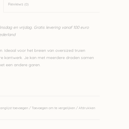
Reviews
(0)
sdag en vrijdag. Gratis levering vanaf 100 euro
Nederland
en. Ideaal voor het breien van oversized truien
nere kantwerk. Je kan met meerdere draden samen
met een andere garen.
erkelijke kleur.
anglijst toevoegen
/
Toevoegen om te vergelijken
/
Afdrukken
j ons op voorraad is? Stuur een mailtje
bedrijf, waardoor we makkelijk wol kunnen