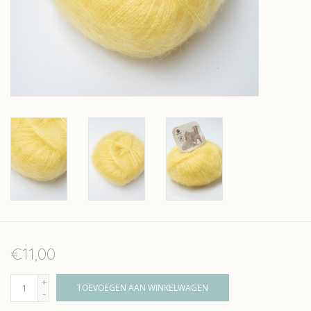
Over wolder
€11,00
+
TOEVOEGEN AAN WINKELWAGEN
-