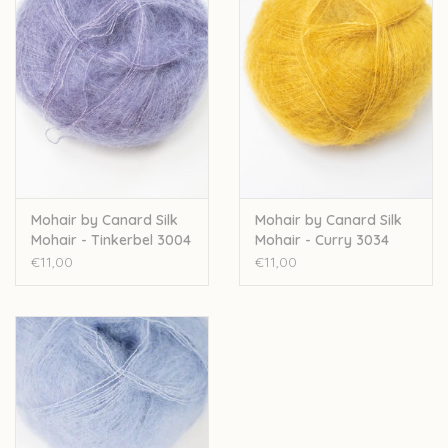
Dit topgaren wordt op veel manieren gebruikt. Ultralichte truien
worden met 1 draad gebreid. Je kan het ook combineren met
een ander garen, bijvoorbeeld met de 1ply of 2 ply mohair van
Mohair by Canard. Het fijne glanzende garen is geschikt voor
diverse kledingstukken zoals lichte truien en jurken maar ook
vesten, sjaals en omslagdoeken.
Mohair By Canard is een Deens familiebedrijfje dat met zijn
kleine collectie volop inzet op kwaliteit en het diervriendelijk en
Mohair by Canard Silk
Mohair by Canard Silk
fairtrade produceren van hun garens.
Mohair - Tinkerbel 3004
Mohair - Curry 3034
€11,00
€11,00
Nld 2,5-5mm
25g – 210 m
72% Kidmohair–28% Mulberry silk
Handwas
Let op: de kleur op beeld kan afwijken van de werkelijke kleur.