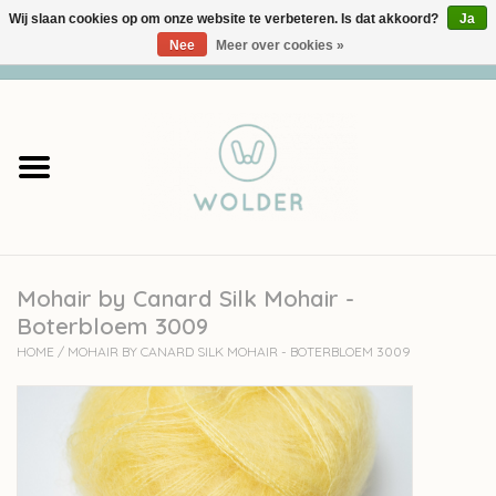
Wij slaan cookies op om onze website te verbeteren. Is dat akkoord?
Ja
Nee
Meer over cookies »
0 Artikelen - €0,00
Home
Garens
Pakketten
Mohair by Canard Silk Mohair -
Accessoires
Boterbloem 3009
HOME
/
MOHAIR BY CANARD SILK MOHAIR - BOTERBLOEM 3009
workshops
Cadeaubon
Solden