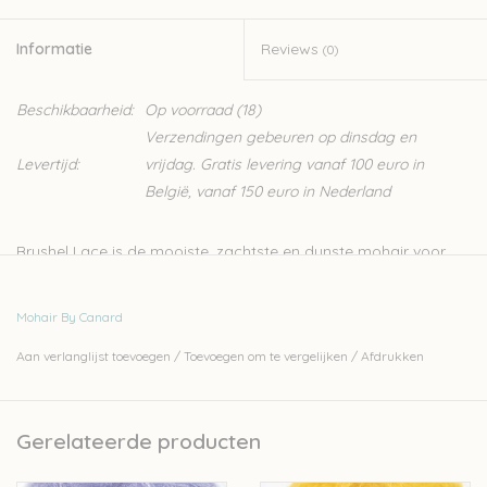
Informatie
Reviews
(0)
Beschikbaarheid:
Op voorraad
(18)
Verzendingen gebeuren op dinsdag en
Levertijd:
vrijdag. Gratis levering vanaf 100 euro in
België, vanaf 150 euro in Nederland
Brushel Lace is de mooiste, zachtste en dunste mohair voor
breiwerk. Het wordt ook wel silkmohair genoemd. Het garen is
gemaakt van de allermooiste mohairvezels gecombineerd met
Mohair By Canard
moerbeizijde, de Rolls Royce onder de zijde vezels. De
Aan verlanglijst toevoegen
/
Toevoegen om te vergelijken
/
Afdrukken
samenstelling is 72% kidmohair- 28% moerbeizijde.
De mohair is zorgvuldig geselecteerd voor dit product. De
vezels moeten superfijne en lang zijn om de beste kwaliteit te
Gerelateerde producten
geven. Er worden geen siliconen of andere softeners
toegevoegd om de zachtheid te bereiken.