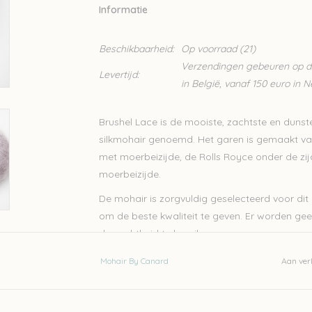
Informatie
Beschikbaarheid:
Op voorraad
(21)
Verzendingen gebeuren op din
Levertijd:
in België, vanaf 150 euro in 
Brushel Lace is de mooiste, zachtste en dunst
silkmohair genoemd. Het garen is gemaakt v
met moerbeizijde, de Rolls Royce onder de zij
moerbeizijde.
De mohair is zorgvuldig geselecteerd voor dit 
om de beste kwaliteit te geven. Er worden ge
de zachtheid te bereiken.
Dit topgaren wordt op veel manieren gebruikt.
Mohair By Canard
Aan verl
kan het ook combineren met een ander garen, 
Mohair by Canard. Het fijne glanzende garen is
truien en jurken maar ook vesten, sjaals en 