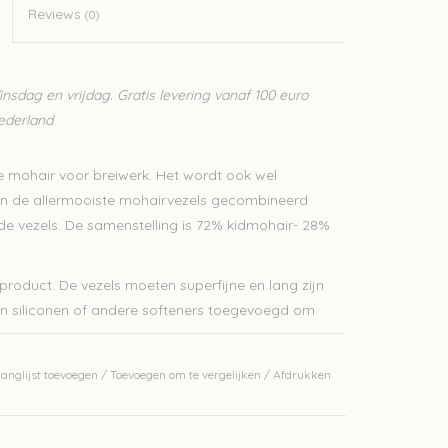
Reviews
(0)
sdag en vrijdag. Gratis levering vanaf 100 euro
Nederland
e mohair voor breiwerk. Het wordt ook wel
an de allermooiste mohairvezels gecombineerd
de vezels. De samenstelling is 72% kidmohair- 28%
product. De vezels moeten superfijne en lang zijn
en siliconen of andere softeners toegevoegd om
 Ultralichte truien worden met 1 draad gebreid. Je
anglijst toevoegen
/
Toevoegen om te vergelijken
/
Afdrukken
bijvoorbeeld met de 1ply of 2 ply mohair van
 geschikt voor diverse kledingstukken zoals lichte
omslagdoeken.