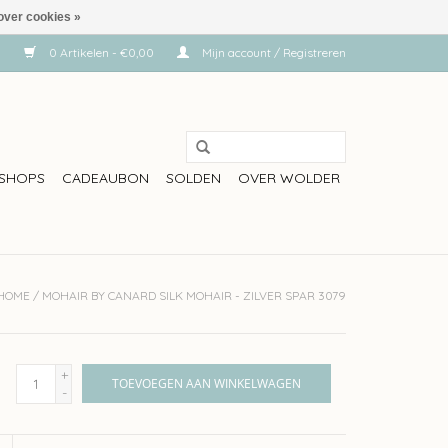
over cookies »
0 Artikelen - €0,00
Mijn account / Registreren
SHOPS
CADEAUBON
SOLDEN
OVER WOLDER
HOME
/
MOHAIR BY CANARD SILK MOHAIR - ZILVER SPAR 3079
+
TOEVOEGEN AAN WINKELWAGEN
-