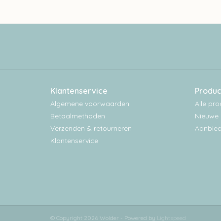
Klantenservice
Produc
Algemene voorwaarden
Alle pr
Betaalmethoden
Nieuwe 
Verzenden & retourneren
Aanbied
Klantenservice
© Copyright 2026 Wolder - Powered by
Lightspeed