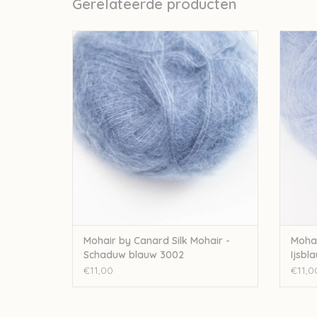
Gerelateerde producten
Mohair By Canard Mohair by Canard Silk
Mohai
Mohair - Schaduw blauw 3002
TOEVOEGEN AAN WINKELWAGEN
TO
Mohair by Canard Silk Mohair -
Mohai
Schaduw blauw 3002
Ijsbl
€11,00
€11,0