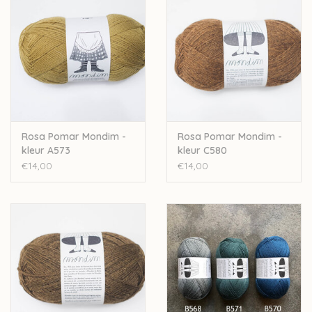
Je kan heel wat sokkenpatronen voor deze wol vinden:
Meias da tia barborita socks
Ascent socks
Brioche on the beach shawl
Azulejo socks
YY socks
Iro Iro socks
Burgeon socks
Rosa Pomar Mondim -
Rosa Pomar Mondim -
kleur A573
kleur C580
En de prachtige sweater
Piece of Silver
uit
Laine 1
.
€14,00
€14,00
Let op: de kleur op beeld kan afwijken van de werkelijke kleur.
Deze wol wordt artisanaal verwerkt, hierdoor kan een
opmerkelijk verschil zitten tussen de verschillende baden.