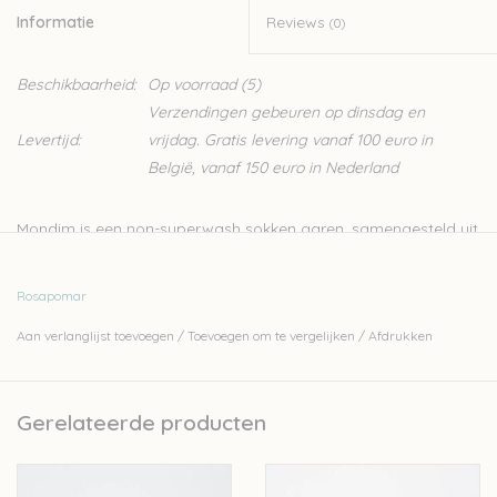
Informatie
Reviews
(0)
Beschikbaarheid:
Op voorraad
(5)
Verzendingen gebeuren op dinsdag en
Levertijd:
vrijdag. Gratis levering vanaf 100 euro in
België, vanaf 150 euro in Nederland
Mondim is een non-superwash sokken garen, samengesteld uit
100% Portugese wol. Naast sokken kan je met dit garen ook
lichte truien breien. Rosa Pomar is een klein Portugees merk
Rosapomar
waarvan de wol in Portugal wordt geproduceerd en verwerkt.
Aan verlanglijst toevoegen
/
Toevoegen om te vergelijken
/
Afdrukken
Nld: 2-3mm
100gr-385m
Gerelateerde producten
100% Portugese wol
Stekenverhouding 10-10cm: 28-32steken en 42-48naalden
Handwas