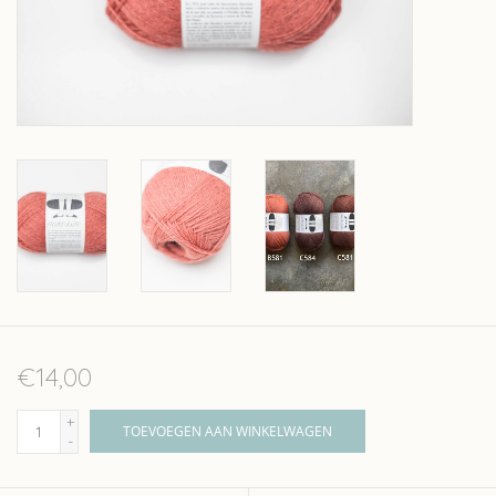
Over wolder
€14,00
+
TOEVOEGEN AAN WINKELWAGEN
-