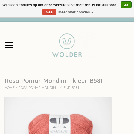
Wij slaan cookies op om onze website te verbeteren. Is dat akkoord?
Ja
Nee
Meer over cookies »
0 Artikelen - €0,00
Home
Garens
Pakketten
Rosa Pomar Mondim - kleur B581
Accessoires
HOME
/
ROSA POMAR MONDIM - KLEUR B581
workshops
Cadeaubon
Solden