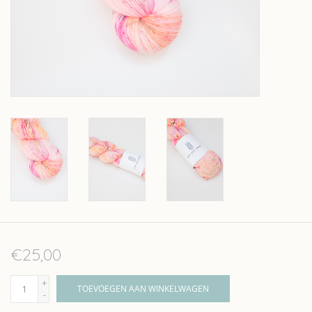
Over wolder
€25,00
+
TOEVOEGEN AAN WINKELWAGEN
-