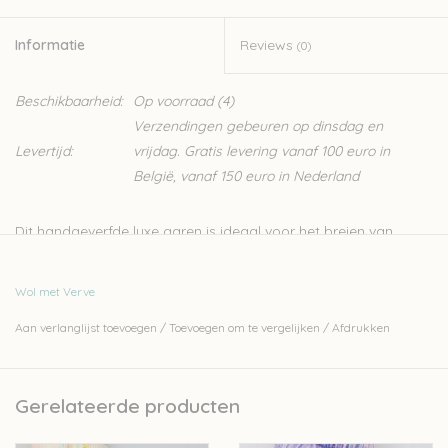
Informatie
Reviews
(0)
Beschikbaarheid:
Op voorraad
(4)
Verzendingen gebeuren op dinsdag en
Levertijd:
vrijdag. Gratis levering vanaf 100 euro in
België, vanaf 150 euro in Nederland
Dit handgeverfde luxe garen is ideaal voor het breien van
sokken, dat verklapt de naam al. Door de samenstelling uit
merino en nylon is het zowel zacht als stevig. Het is echter voor
Wol met Verve
nog veel meer projecten de perfecte wol, denk aan truien,
Aan verlanglijst toevoegen
/
Toevoegen om te vergelijken
/
Afdrukken
sjaals, kinderkleding,...
80% merino wool (superwash)/20% nylon
100g = 365 meter
Gerelateerde producten
naalden: 2.5 - 3.5 mm, 4 tot 5 mm voor kant patronen
Machinewasbaar maar handwas wordt aanbevolen, liggend