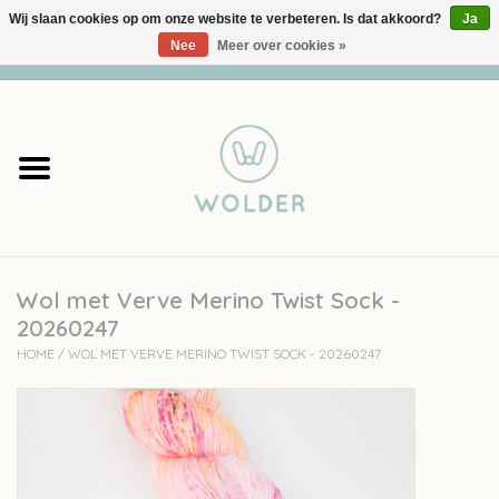
Wij slaan cookies op om onze website te verbeteren. Is dat akkoord?
Ja
Nee
Meer over cookies »
0 Artikelen - €0,00
Home
Garens
Pakketten
Wol met Verve Merino Twist Sock -
Accessoires
20260247
HOME
/
WOL MET VERVE MERINO TWIST SOCK - 20260247
workshops
Cadeaubon
Solden