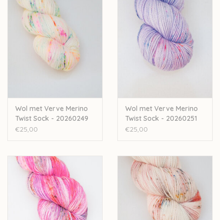
laten drogen.
Let op: de kleur op beeld kan afwijken van de werkelijke kleur.
Dit garen is handgeverfd, elk bad is uniek.
Wol met Verve Merino
Wol met Verve Merino
Twist Sock - 20260249
Twist Sock - 20260251
€25,00
€25,00