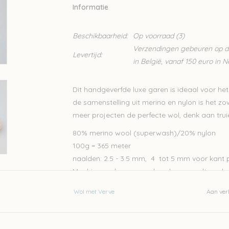
Informatie
Beschikbaarheid:
Op voorraad
(3)
Verzendingen gebeuren op din
Levertijd:
in België, vanaf 150 euro in 
Dit handgeverfde luxe garen is ideaal voor he
de samenstelling uit merino en nylon is het zow
meer projecten de perfecte wol, denk aan truien,
80% merino wool (superwash)/20% nylon
100g = 365 meter
naalden: 2.5 - 3.5 mm, 4 tot 5 mm voor kant 
Machinewasbaar maar handwas wordt aanbevo
Let op: de kleur op beeld kan afwijken van de w
Wol met Verve
Aan verl
is uniek.