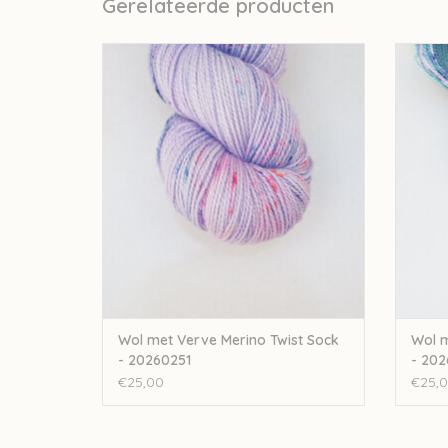
Gerelateerde producten
Wol met Verve Wol met Verve Merino Twist
Wol me
Sock - 20260251
TOEVOEGEN AAN WINKELWAGEN
TO
Wol met Verve Merino Twist Sock
Wol m
- 20260251
- 202
€25,00
€25,