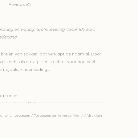
Reviews
(0)
sdag en vrijdag. Gratis levering vanaf 100 euro
Nederland
t breien van sokken, dat verklapt de naam al. Door
el zacht als stevig. Het is echter voor nog veel
 sjaals, kinderkleding,...
patronen
len, liggend laten drogen.
erkelijke kleur. Dit garen is handgeverfd, elk bad
anglijst toevoegen
/
Toevoegen om te vergelijken
/
Afdrukken