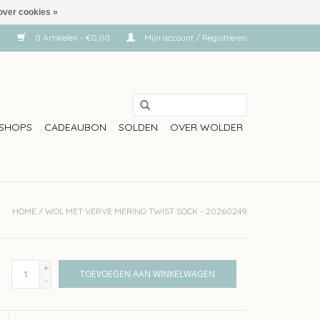
over cookies »
0 Artikelen - €0,00
Mijn account / Registreren
SHOPS
CADEAUBON
SOLDEN
OVER WOLDER
HOME
/
WOL MET VERVE MERINO TWIST SOCK - 20260249
+
TOEVOEGEN AAN WINKELWAGEN
-