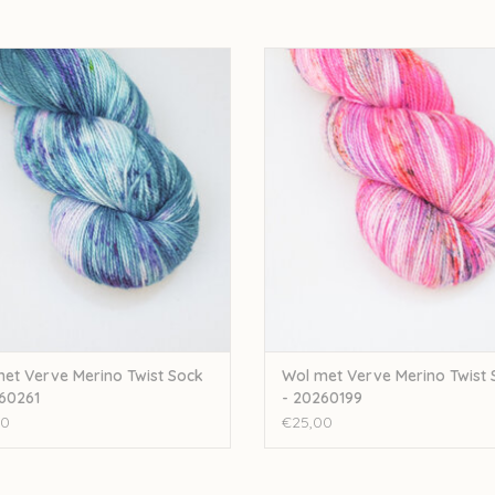
t Verve Wol met Verve Merino Twist
Wol met Verve Wol met Verve Merin
Sock - 20260261
Sock - 20260199
EVOEGEN AAN WINKELWAGEN
TOEVOEGEN AAN WINKELWA
et Verve Merino Twist Sock
Wol met Verve Merino Twist 
60261
- 20260199
00
€25,00