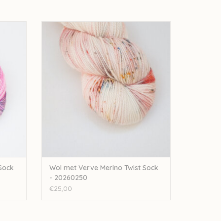
o Twist
Wol met Verve Wol met Verve Merino Twist
Sock - 20260250
GEN
TOEVOEGEN AAN WINKELWAGEN
Sock
Wol met Verve Merino Twist Sock
- 20260250
€25,00