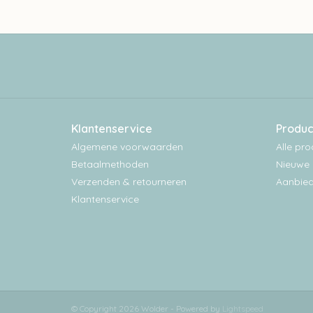
Klantenservice
Produc
Algemene voorwaarden
Alle pr
Betaalmethoden
Nieuwe 
Verzenden & retourneren
Aanbied
Klantenservice
© Copyright 2026 Wolder - Powered by
Lightspeed