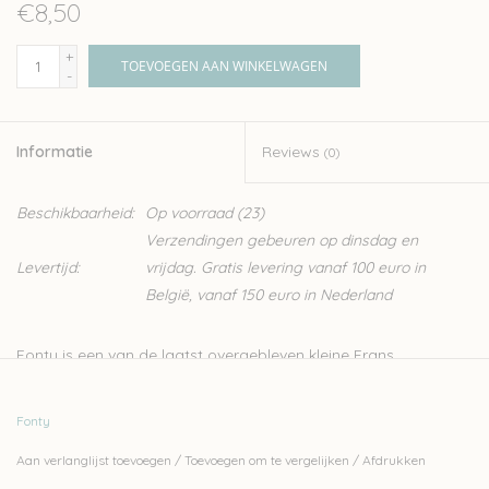
€8,50
+
TOEVOEGEN AAN WINKELWAGEN
-
Informatie
Reviews
(0)
Beschikbaarheid:
Op voorraad
(23)
Verzendingen gebeuren op dinsdag en
Levertijd:
vrijdag. Gratis levering vanaf 100 euro in
België, vanaf 150 euro in Nederland
Fonty is een van de laatst overgebleven kleine Frans
garenbedrijfjes. Het volledige productieproces van de garens
gebeurt in Frankrijk zelf. Ze doen dit met zorg voor de natuur
Fonty
door bijvoorbeeld te werken met een ecologisch
Aan verlanglijst toevoegen
/
Toevoegen om te vergelijken
/
Afdrukken
waterzuiveringsinstallatie. Er wordt met personeel uit de regio