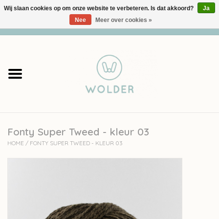
Wij slaan cookies op om onze website te verbeteren. Is dat akkoord?
Ja
Nee
Meer over cookies »
0 Artikelen - €0,00
Home
Garens
Pakketten
Fonty Super Tweed - kleur 03
Accessoires
HOME
/
FONTY SUPER TWEED - KLEUR 03
workshops
Cadeaubon
Solden