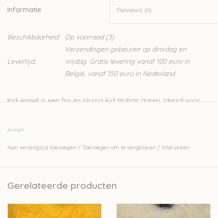
Informatie
Reviews
(0)
Beschikbaarheid:
Op voorraad
(3)
Verzendingen gebeuren op dinsdag en
Levertijd:
vrijdag. Gratis levering vanaf 100 euro in
België, vanaf 150 euro in Nederland
Kid-Annell is een fijn en pluizig Kid Mohair garen. Ideaal voor
het breien van oversized truien zoals een Bernadette, maar
ook voor het fijnere kantwerk. Je kan met meerdere draden
Annell
samen breien, met dikke naalden, of gecombineerd met een
Aan verlanglijst toevoegen
/
Toevoegen om te vergelijken
/
Afdrukken
andere garen.
Nld: 4,5 - 5mm
25gr - 90 meter
Gerelateerde producten
80% mohair - 20% polyester
Handwas