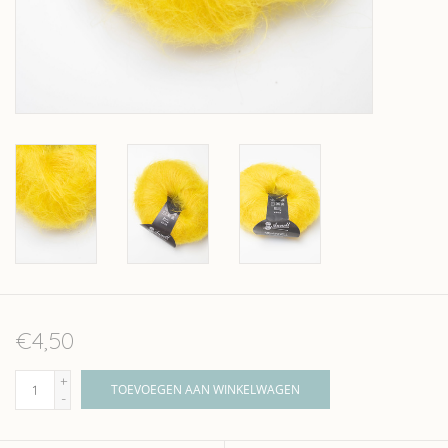
Over wolder
€4,50
+
TOEVOEGEN AAN WINKELWAGEN
-