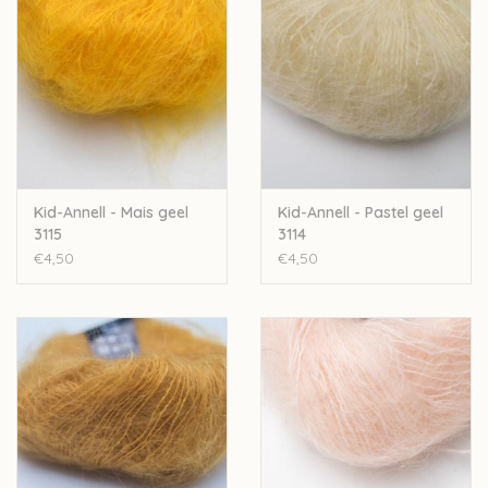
Let op: de kleur op beeld kan afwijken van de werkelijke kleur.
Wil je meer wol bestellen dan er momenteel bij ons op
voorraad is? Stuur een mailtje naar
Lien@Wolder.be
. Annell is
een Belgisch bedrijf, waardoor we makkelijk wol kunnen
bijbestellen op vraag.
Kid-Annell - Mais geel
Kid-Annell - Pastel geel
3115
3114
€4,50
€4,50