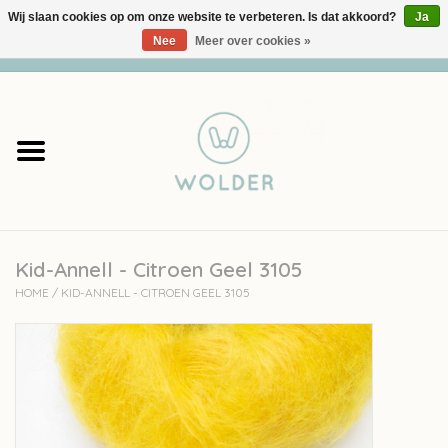
Wij slaan cookies op om onze website te verbeteren. Is dat akkoord?
Ja
Nee
Meer over cookies »
0 Artikelen - €0,00
Home
Garens
Pakketten
Kid-Annell - Citroen Geel 3105
Accessoires
HOME
/
KID-ANNELL - CITROEN GEEL 3105
workshops
Cadeaubon
Solden