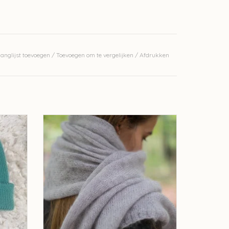
anglijst toevoegen
/
Toevoegen om te vergelijken
/
Afdrukken
et
Misty Sjaal Pakket
GEN
TOEVOEGEN AAN WINKELWAGEN