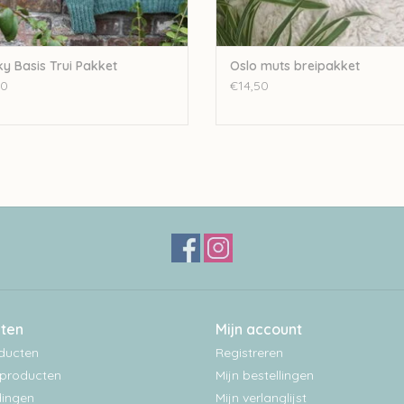
y Basis Trui Pakket
Oslo muts breipakket
00
€14,50
ten
Mijn account
oducten
Registreren
producten
Mijn bestellingen
ingen
Mijn verlanglijst