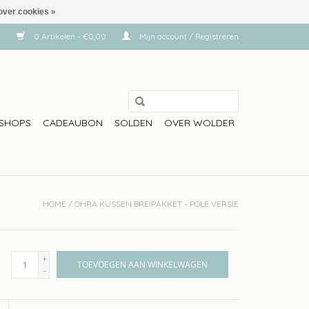
over cookies »
0 Artikelen - €0,00
Mijn account / Registreren
SHOPS
CADEAUBON
SOLDEN
OVER WOLDER
HOME
/
OHRA KUSSEN BREIPAKKET - POLE VERSIE
+
TOEVOEGEN AAN WINKELWAGEN
-